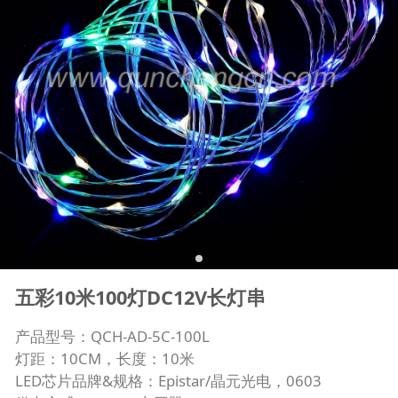
五彩10米100灯DC12V长灯串
产品型号：QCH-AD-5C-100L
灯距：10CM，长度：10米
LED芯片品牌&规格：Epistar/晶元光电，0603