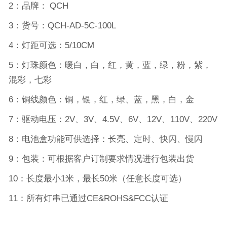
2
：品牌：
QCH
3
：货号：
QCH-
AD
-
5C
-
100
L
4
：灯距可选：
5/10CM
5
：灯珠颜色：暖白，白，红，黄，蓝，绿，粉，紫，
混彩，七彩
6
：铜线颜色：铜，银，红，绿、蓝，黑，白，金
7
：驱动电压：
2V
、
3V
、
4.5V
、
6V
、
12V
、
110V
、
220V
8
：电池盒功能可供选择：长亮、定时、快闪、慢闪
9
：包装：可根据客户订制要求情况进行包装出货
10
：长度最小
1
米，最长
50
米（任意长度可选）
11
：所有灯串已通过
CE&ROHS&FCC
认证