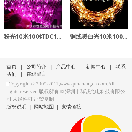
粉光10米100灯DC12V长灯串
铜线暖白光10米100灯DC12V长灯串
首页
|
公司简介
|
产品中心
|
新闻中心
|
联系
我们
|
在线留言
Copyright © 2009-2011,www.qunchengcn.com,All
rights reserved 版权所有 ©
深圳市群诚光电科技有限公
司 未经许可 严禁复制
版权说明
|
网站地图
|
友情链接